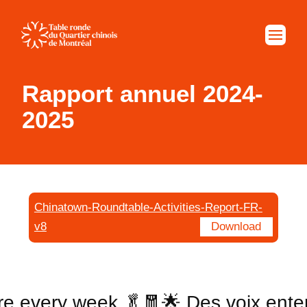
Rapport annuel 2024-
2025
Chinatown-Roundtable-Activities-Report-FR-
v8
Download
re every week 🥬
🧧🌟 Des voix ente